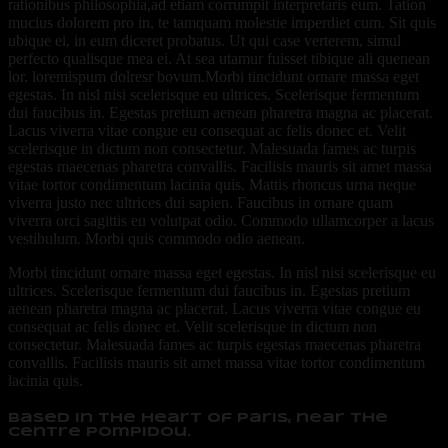
rationibus philosophia,ad etiam corrumpit interpretaris eum. Tation
mucius dolorem pro in, te tamquam molestie imperdiet cum. Sit quis
ubique ei, in eum diceret probatus. Ut qui case verterem, simul
perfecto qualisque mea ei. At sea utamur fuisset tibique ali quenean
lor. loremispum dolresr bovum.Morbi tincidunt ornare massa eget
egestas. In nisl nisi scelerisque eu ultrices. Scelerisque fermentum
dui faucibus in. Egestas pretium aenean pharetra magna ac placerat.
Lacus viverra vitae congue eu consequat ac felis donec et. Velit
scelerisque in dictum non consectetur. Malesuada fames ac turpis
egestas maecenas pharetra convallis. Facilisis mauris sit amet massa
vitae tortor condimentum lacinia quis. Mattis rhoncus urna neque
viverra justo nec ultrices dui sapien. Faucibus in ornare quam
viverra orci sagittis eu volutpat odio. Commodo ullamcorper a lacus
vestibulum. Morbi quis commodo odio aenean.
Morbi tincidunt ornare massa eget egestas. In nisl nisi scelerisque eu
ultrices. Scelerisque fermentum dui faucibus in. Egestas pretium
aenean pharetra magna ac placerat. Lacus viverra vitae congue eu
consequat ac felis donec et. Velit scelerisque in dictum non
consectetur. Malesuada fames ac turpis egestas maecenas pharetra
convallis. Facilisis mauris sit amet massa vitae tortor condimentum
lacinia quis.
Based in the heart of Paris, near the
Centre Pompidou.