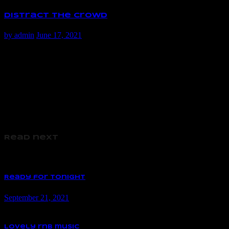
Distract the Crowd
by
admin
June 17, 2021
Read next
Ready for tonight
September 21, 2021
Lovely rnb music