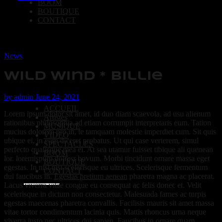
BOOM
BOUTIQUE
CONTACT
News
Wild Wind * Billie
by
admin
June 24, 2021
ACCUEIL
Lorem ipsum dolor sit amet, id duo diam scaevola, ad usu alienum
Artistes
rationibus philosophia,ad etiam corrumpit interpretaris eum. Tation
MUSIQUE
mucius dolorem pro in, te tamquam molestie imperdiet cum. Sit quis
VIDEO
ubique ei, in eum diceret probatus. Ut qui case verterem, simul
SPECTACLES
perfecto qualisque mea ei. At sea utamur fuisset tibique ali quenean
BOOM
lor. loremispum dolresr bovum. Morbi tincidunt ornare massa eget
BOUTIQUE
egestas. In nisl nisi scelerisque eu ultrices. Scelerisque fermentum
CONTACT
dui faucibus in.
Egestas pretium aenean
pharetra magna ac placerat.
Lacus viverra vitae congue eu consequat ac felis donec et. Velit
scelerisque in dictum non consectetur. Malesuada fames ac turpis
egestas maecenas pharetra convallis. Facilisis mauris sit amet massa
vitae tortor condimentum lacinia quis. Mattis rhoncus urna neque
viverra justo nec ultrices dui sapien. Faucibus in ornare quam