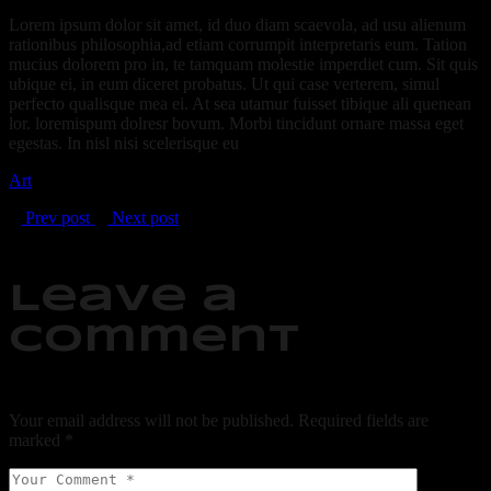
Lorem ipsum dolor sit amet, id duo diam scaevola, ad usu alienum
rationibus philosophia,ad etiam corrumpit interpretaris eum. Tation
mucius dolorem pro in, te tamquam molestie imperdiet cum. Sit quis
ubique ei, in eum diceret probatus. Ut qui case verterem, simul
perfecto qualisque mea ei. At sea utamur fuisset tibique ali quenean
lor. loremispum dolresr bovum. Morbi tincidunt ornare massa eget
egestas. In nisl nisi scelerisque eu
Art
Prev post
Next post
Leave a
comment
Your email address will not be published.
Required fields are
marked
*