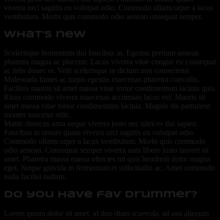
viverra orci sagittis eu volutpat odio. Commodo ullamcorper a lacus
vestibulum. Morbi quis commodo odio aenean onsequat semper.
what’s new
Scelerisque fermentum dui faucibus in. Egestas pretium aenean
pharetra magna ac placerat. Lacus viverra vitae congue eu consequat
ac felis donec et. Velit scelerisque in dictum non consectetur.
Malesuada fames ac turpis egestas maecenas pharetra convallis.
Facilisis mauris sit amet massa vitae tortor condimentum lacinia quis.
Risus commodo viverra maecenas accumsan lacus vel. Mauris sit
amet massa vitae tortor condimentum lacinia. Magnis dis parturient
montes nascetur ridic.
Mattis rhoncus urna neque viverra justo nec ultrices dui sapien.
Faucibus in ornare quam viverra orci sagittis eu volutpat odio.
Commodo ullamcorper a lacus vestibulum. Morbi quis commodo
odio aenean. Consequat semper viverra nam libero justo laoreet sit
amet. Pharetra massa massa ultricies mi quis hendrerit dolor magna
eget. Neque gravida in fermentum et sollicitudin ac. Amet commodo
nulla facilisi nullam.
do you have fav drummer?
Lorem ipsum dolor sit amet, id duo diam scaevola, ad usu alienum