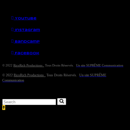
YouTube
Instagram
Bandcamp
Facebook
© 2022
RicoRich Productions .
Tous Droits Réservés.
Un site SUPRÊME Communication
© 2022
RicoRich Productions .
Tous Droits Réservés.
Un site SUPRÊME
Communication