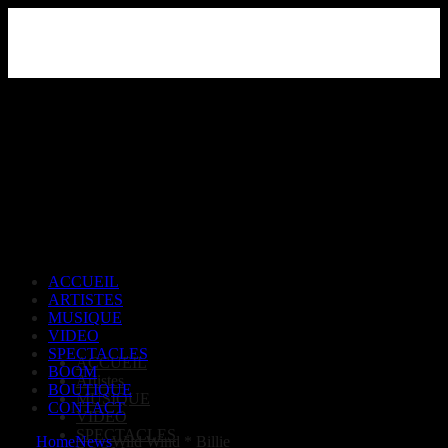
Skip
to
the
content
ACCUEIL
ARTISTES
MUSIQUE
VIDEO
SPECTACLES
ACCUEIL
BOOM
Artistes
BOUTIQUE
MUSIQUE
CONTACT
VIDEO
SPECTACLES
Home
News
Wild Wind * Billie