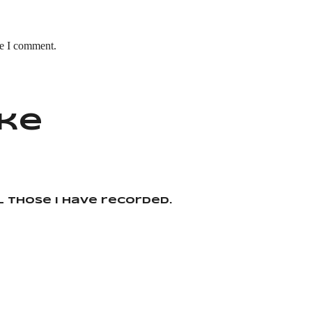
me I comment.
ike
ll those I have recorded.