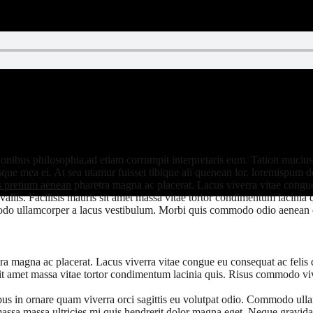
ionibus philosophia,ad etiam corrumpit interpretaris eum. Tation muciu
sque mea ei. At sea utamur fuisset tibique ali quenean lor. loremispum d
s pretium aenean
pharetra magna ac placerat. Lacus viverra vitae congue 
llis. Facilisis mauris sit amet massa vitae tortor condimentum lacinia q
mmodo ullamcorper a lacus vestibulum. Morbi quis commodo odio aenean
a magna ac placerat. Lacus viverra vitae congue eu consequat ac felis 
 sit amet massa vitae tortor condimentum lacinia quis. Risus commodo vi
cibus in ornare quam viverra orci sagittis eu volutpat odio. Commodo 
massa massa ultricies mi quis hendrerit dolor magna eget. Neque gravida