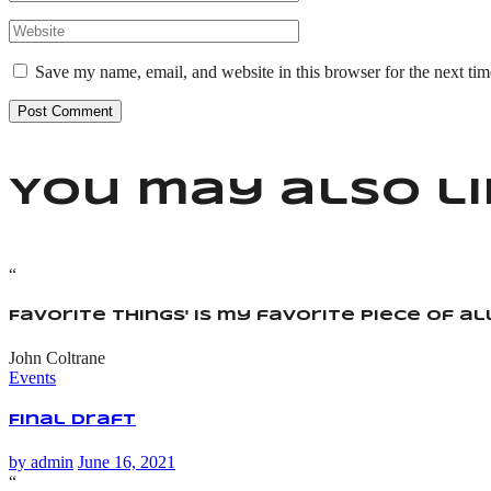
Save my name, email, and website in this browser for the next ti
Post Comment
You may also l
“
Favorite Things' is my favorite piece of a
John Coltrane
Events
Final Draft
by
admin
June 16, 2021
“