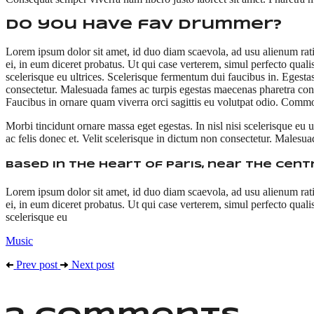
do you have fav drummer?
Lorem ipsum dolor sit amet, id duo diam scaevola, ad usu alienum rat
ei, in eum diceret probatus. Ut qui case verterem, simul perfecto qual
scelerisque eu ultrices. Scelerisque fermentum dui faucibus in. Egesta
consectetur. Malesuada fames ac turpis egestas maecenas pharetra conva
Faucibus in ornare quam viverra orci sagittis eu volutpat odio. Co
Morbi tincidunt ornare massa eget egestas. In nisl nisi scelerisque eu
ac felis donec et. Velit scelerisque in dictum non consectetur. Malesua
Based in the heart of Paris, near the Cen
Lorem ipsum dolor sit amet, id duo diam scaevola, ad usu alienum rat
ei, in eum diceret probatus. Ut qui case verterem, simul perfecto quali
scelerisque eu
Music
Prev post
Next post