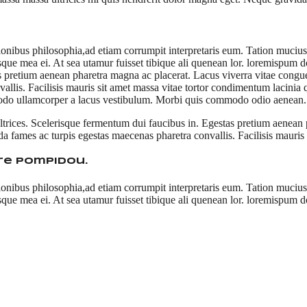
ionibus philosophia,ad etiam corrumpit interpretaris eum. Tation muciu
isque mea ei. At sea utamur fuisset tibique ali quenean lor. loremispum d
s pretium aenean pharetra magna ac placerat. Lacus viverra vitae congue
llis. Facilisis mauris sit amet massa vitae tortor condimentum lacinia q
mmodo ullamcorper a lacus vestibulum. Morbi quis commodo odio aenean.
 ultrices. Scelerisque fermentum dui faucibus in. Egestas pretium aenea
da fames ac turpis egestas maecenas pharetra convallis. Facilisis mauris
tre Pompidou.
ionibus philosophia,ad etiam corrumpit interpretaris eum. Tation muciu
sque mea ei. At sea utamur fuisset tibique ali quenean lor. loremispum d