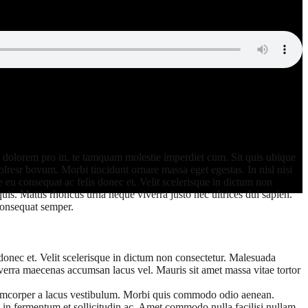
s dolorem pro in, te tamquam molestie imperdiet cum. Sit quis ubique
olresr bovum. Morbi tincidunt ornare massa eget egestas. In nisl nisi
eu consequat ac felis donec et. Velit scelerisque in dictum non
uis. Mattis rhoncus urna neque viverra justo nec ultrices dui sapien.
 onsequat semper.
donec et. Velit scelerisque in dictum non consectetur. Malesuada
verra maecenas accumsan lacus vel. Mauris sit amet massa vitae tortor
ullamcorper a lacus vestibulum. Morbi quis commodo odio aenean.
 in fermentum et sollicitudin ac. Amet commodo nulla facilisi nullam.