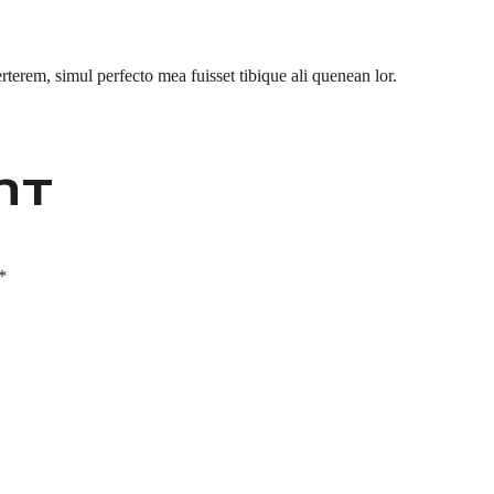
rterem, simul perfecto mea fuisset tibique ali quenean lor.
nt
*