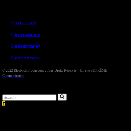
YouTube
Instagram
Bandcamp
Facebook
© 2022
RicoRich Productions .
Tous Droits Réservés.
Un site SUPRÊME
Communication