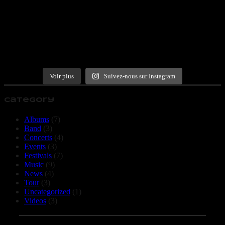
Voir plus
Suivez-nous sur Instagram
Category
Albums
(7)
Band
(3)
Concerts
(4)
Events
(3)
Festivals
(7)
Music
(9)
News
(4)
Tour
(3)
Uncategorized
(1)
Videos
(3)