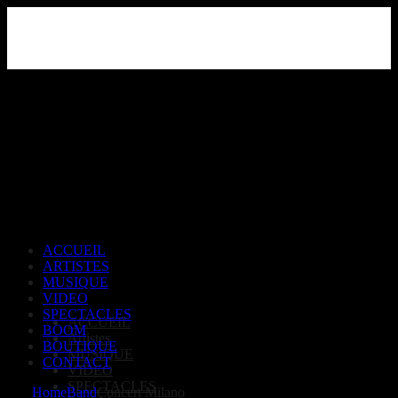
Skip
to
the
content
ACCUEIL
ARTISTES
MUSIQUE
VIDEO
SPECTACLES
ACCUEIL
BOOM
Artistes
BOUTIQUE
MUSIQUE
CONTACT
VIDEO
SPECTACLES
Home
Band
Concert Milano