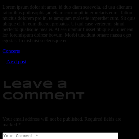
Lorem ipsum dolor sit amet, id duo diam scaevola, ad usu alienum
rationibus philosophia,ad etiam corrumpit interpretaris eum. Tation
mucius dolorem pro in, te tamquam molestie imperdiet cum. Sit quis
ubique ei, in eum diceret probatus. Ut qui case verterem, simul
perfecto qualisque mea ei. At sea utamur fuisset tibique ali quenean
lor. loremispum dolresr bovum. Morbi tincidunt ornare massa eget
egestas. In nisl nisi scelerisque eu
Concerts
Next post
Leave a
comment
Your email address will not be published.
Required fields are
marked
*