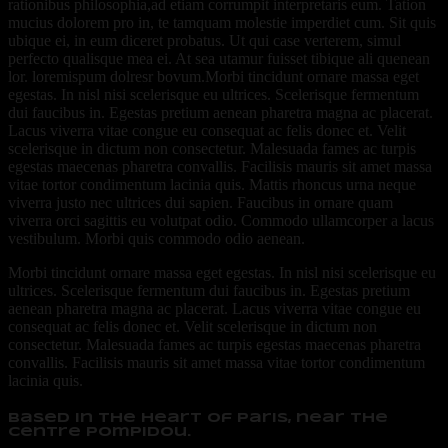
rationibus philosophia,ad etiam corrumpit interpretaris eum. Tation
mucius dolorem pro in, te tamquam molestie imperdiet cum. Sit quis
ubique ei, in eum diceret probatus. Ut qui case verterem, simul
perfecto qualisque mea ei. At sea utamur fuisset tibique ali quenean
lor. loremispum dolresr bovum.Morbi tincidunt ornare massa eget
egestas. In nisl nisi scelerisque eu ultrices. Scelerisque fermentum
dui faucibus in. Egestas pretium aenean pharetra magna ac placerat.
Lacus viverra vitae congue eu consequat ac felis donec et. Velit
scelerisque in dictum non consectetur. Malesuada fames ac turpis
egestas maecenas pharetra convallis. Facilisis mauris sit amet massa
vitae tortor condimentum lacinia quis. Mattis rhoncus urna neque
viverra justo nec ultrices dui sapien. Faucibus in ornare quam
viverra orci sagittis eu volutpat odio. Commodo ullamcorper a lacus
vestibulum. Morbi quis commodo odio aenean.
Morbi tincidunt ornare massa eget egestas. In nisl nisi scelerisque eu
ultrices. Scelerisque fermentum dui faucibus in. Egestas pretium
aenean pharetra magna ac placerat. Lacus viverra vitae congue eu
consequat ac felis donec et. Velit scelerisque in dictum non
consectetur. Malesuada fames ac turpis egestas maecenas pharetra
convallis. Facilisis mauris sit amet massa vitae tortor condimentum
lacinia quis.
Based in the heart of Paris, near the
Centre Pompidou.