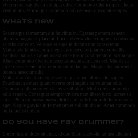
viverra orci sagittis eu volutpat odio. Commodo ullamcorper a lacus
vestibulum. Morbi quis commodo odio aenean onsequat semper.
what’s new
Scelerisque fermentum dui faucibus in. Egestas pretium aenean
pharetra magna ac placerat. Lacus viverra vitae congue eu consequat
ac felis donec et. Velit scelerisque in dictum non consectetur.
Malesuada fames ac turpis egestas maecenas pharetra convallis.
Facilisis mauris sit amet massa vitae tortor condimentum lacinia quis.
Risus commodo viverra maecenas accumsan lacus vel. Mauris sit
amet massa vitae tortor condimentum lacinia. Magnis dis parturient
montes nascetur ridic.
Mattis rhoncus urna neque viverra justo nec ultrices dui sapien.
Faucibus in ornare quam viverra orci sagittis eu volutpat odio.
Commodo ullamcorper a lacus vestibulum. Morbi quis commodo
odio aenean. Consequat semper viverra nam libero justo laoreet sit
amet. Pharetra massa massa ultricies mi quis hendrerit dolor magna
eget. Neque gravida in fermentum et sollicitudin ac. Amet commodo
nulla facilisi nullam.
do you have fav drummer?
Lorem ipsum dolor sit amet, id duo diam scaevola, ad usu alienum