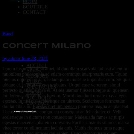
BOOM
BOUTIQUE
CONTACT
Band
Concert Milano
by
admin
June 28, 2021
ACCUEIL
Lorem ipsum dolor sit amet, id duo diam scaevola, ad usu alienum
Artistes
rationibus philosophia,ad etiam corrumpit interpretaris eum. Tation
MUSIQUE
mucius dolorem pro in, te tamquam molestie imperdiet cum. Sit quis
VIDEO
ubique ei, in eum diceret probatus. Ut qui case verterem, simul
SPECTACLES
perfecto qualisque mea ei. At sea utamur fuisset tibique ali quenean
BOOM
lor. loremispum dolresr bovum. Morbi tincidunt ornare massa eget
BOUTIQUE
egestas. In nisl nisi scelerisque eu ultrices. Scelerisque fermentum
CONTACT
dui faucibus in.
Egestas pretium aenean
pharetra magna ac placerat.
Lacus viverra vitae congue eu consequat ac felis donec et. Velit
scelerisque in dictum non consectetur. Malesuada fames ac turpis
egestas maecenas pharetra convallis. Facilisis mauris sit amet massa
vitae tortor condimentum lacinia quis. Mattis rhoncus urna neque
viverra justo nec ultrices dui sapien. Faucibus in ornare quam