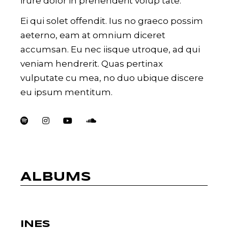
irure dolor in prehenderit volup tate.
Ei qui solet offendit. Ius no graeco possim
aeterno, eam at omnium diceret
accumsan. Eu nec iisque utroque, ad qui
veniam hendrerit. Quas pertinax
vulputate cu mea, no duo ubique discere
eu ipsum mentitum.
ALBUMS
INES