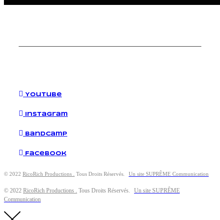
YouTube
Instagram
Bandcamp
Facebook
© 2022
RicoRich Productions .
Tous Droits Réservés.
Un site SUPRÊME Communication
© 2022
RicoRich Productions .
Tous Droits Réservés.
Un site SUPRÊME
Communication