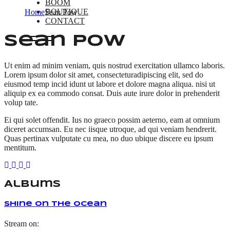
BOOM
BOUTIQUE
Home
Sean Pow
CONTACT
Sean Pow
Ut enim ad minim veniam, quis nostrud exercitation ullamco laboris.
Lorem ipsum dolor sit amet, consecteturadipiscing elit, sed do
eiusmod temp incid idunt ut labore et dolore magna aliqua. nisi ut
aliquip ex ea commodo consat. Duis aute irure dolor in prehenderit
volup tate.
Ei qui solet offendit. Ius no graeco possim aeterno, eam at omnium
diceret accumsan. Eu nec iisque utroque, ad qui veniam hendrerit.
Quas pertinax vulputate cu mea, no duo ubique discere eu ipsum
mentitum.
Albums
Shine on the Ocean
Stream on: